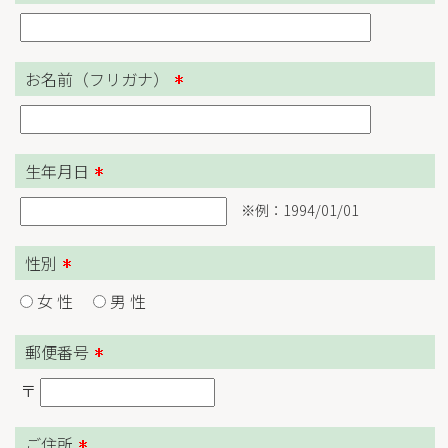
お名前（フリガナ）
生年月日
※例：1994/01/01
性別
女 性
男 性
郵便番号
〒
ご住所